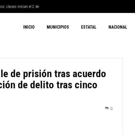
os: clases inician el 2 de
INICIO
MUNICIPIOS
ESTATAL
NACIONAL
le de prisión tras acuerdo
ción de delito tras cinco
0