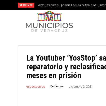
RECIENTE
Veracruz abrirá su primera Escuela de Servicios Turístic
septiembre
La Youtuber ‘YosStop’ sa
reparatorio y reclasifica
meses en prisión
Redacción
espectaculos
diciembre 2, 2021