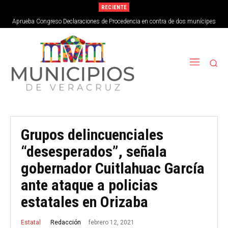
RECIENTE
Aprueba Congreso Declaraciones de Procedencia en contra de dos munícipes
Grupos delincuenciales
“desesperados”, señala
gobernador Cuitlahuac García
ante ataque a policias
estatales en Orizaba
febrero 12, 2021
Redacción
Estatal