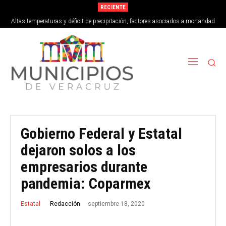
RECIENTE
Altas temperaturas y déficit de precipitación, factores asociados a mortandad
de peces en Vega de Alatorre
Gobierno Federal y Estatal
dejaron solos a los
empresarios durante
pandemia: Coparmex
septiembre 18, 2020
Redacción
Estatal