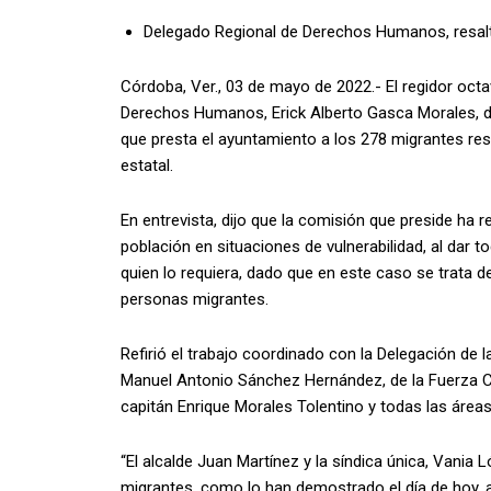
Delegado Regional de Derechos Humanos, resalt
Córdoba, Ver., 03 de mayo de 2022.- El regidor octa
Derechos Humanos, Erick Alberto Gasca Morales, d
que presta el ayuntamiento a los 278 migrantes res
estatal.
En entrevista, dijo que la comisión que preside ha 
población en situaciones de vulnerabilidad, al dar t
quien lo requiera, dado que en este caso se trata d
personas migrantes.
Refirió el trabajo coordinado con la Delegación de
Manuel Antonio Sánchez Hernández, de la Fuerza Civ
capitán Enrique Morales Tolentino y todas las áre
“El alcalde Juan Martínez y la síndica única, Vania
migrantes, como lo han demostrado el día de hoy, 