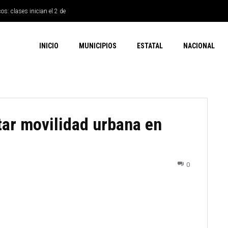
os: clases inician el 2 de
INICIO
MUNICIPIOS
ESTATAL
NACIONAL
tar movilidad urbana en
0