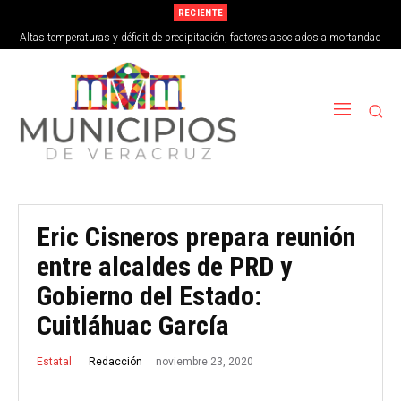
RECIENTE
Altas temperaturas y déficit de precipitación, factores asociados a mortandad
de peces en Vega de Alatorre
Eric Cisneros prepara reunión
entre alcaldes de PRD y
Gobierno del Estado:
Cuitláhuac García
noviembre 23, 2020
Redacción
Estatal