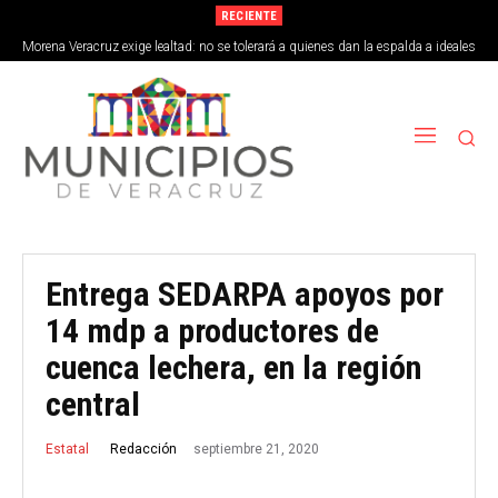
RECIENTE
Morena Veracruz exige lealtad: no se tolerará a quienes dan la espalda a ideales
de la 4T
Entrega SEDARPA apoyos por
14 mdp a productores de
cuenca lechera, en la región
central
septiembre 21, 2020
Redacción
Estatal