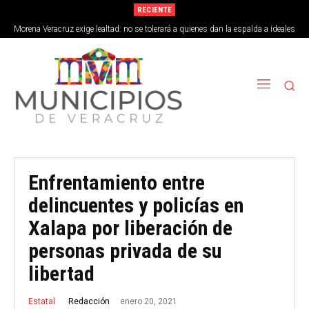
RECIENTE
Morena Veracruz exige lealtad: no se tolerará a quienes dan la espalda a ideales
de la 4T
Enfrentamiento entre
delincuentes y policías en
Xalapa por liberación de
personas privada de su
libertad
enero 20, 2021
Redacción
Estatal