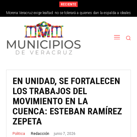
RECIENTE
Morena Veracruz exige lealtad: no se tolerará a quienes dan la espalda a ideales
de la 4T
EN UNIDAD, SE FORTALECEN
LOS TRABAJOS DEL
MOVIMIENTO EN LA
CUENCA: ESTEBAN RAMÍREZ
ZEPETA
junio 7, 2026
Redacción
Politica