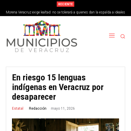
RECIENTE
Morena Veracruz exige lealtad: no se tolerará a quienes dan la espalda a ideales
de la 4T
En riesgo 15 lenguas
indígenas en Veracruz por
desaparecer
mayo 11, 2026
Redacción
Estatal