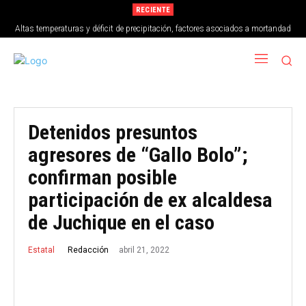
RECIENTE
Altas temperaturas y déficit de precipitación, factores asociados a mortandad
de peces en Vega de Alatorre
Detenidos presuntos
agresores de “Gallo Bolo”;
confirman posible
participación de ex alcaldesa
de Juchique en el caso
abril 21, 2022
Redacción
Estatal