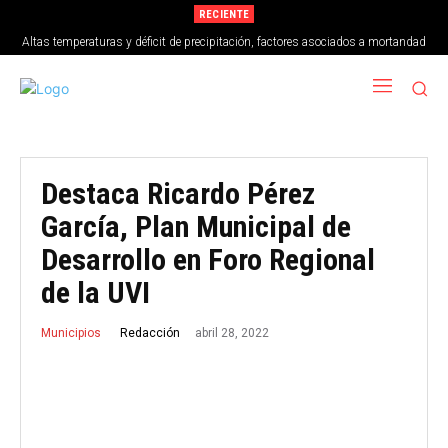
RECIENTE
Altas temperaturas y déficit de precipitación, factores asociados a mortandad
de peces en Vega de Alatorre
Destaca Ricardo Pérez
García, Plan Municipal de
Desarrollo en Foro Regional
de la UVI
abril 28, 2022
Redacción
Municipios