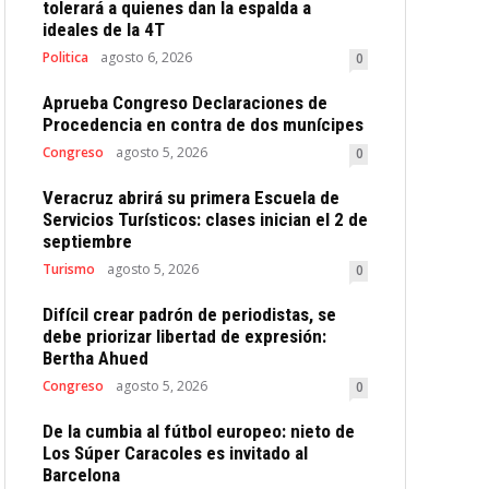
tolerará a quienes dan la espalda a
ideales de la 4T
Politica
agosto 6, 2026
0
Aprueba Congreso Declaraciones de
Procedencia en contra de dos munícipes
Congreso
agosto 5, 2026
0
Veracruz abrirá su primera Escuela de
Servicios Turísticos: clases inician el 2 de
septiembre
Turismo
agosto 5, 2026
0
Difícil crear padrón de periodistas, se
debe priorizar libertad de expresión:
Bertha Ahued
Congreso
agosto 5, 2026
0
De la cumbia al fútbol europeo: nieto de
Los Súper Caracoles es invitado al
Barcelona