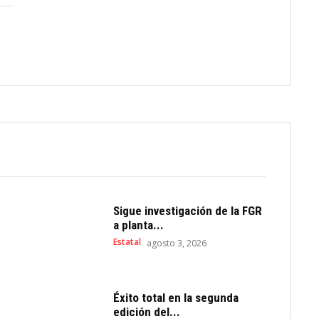
Sigue investigación de la FGR
a planta...
Estatal
agosto 3, 2026
Éxito total en la segunda
edición del...