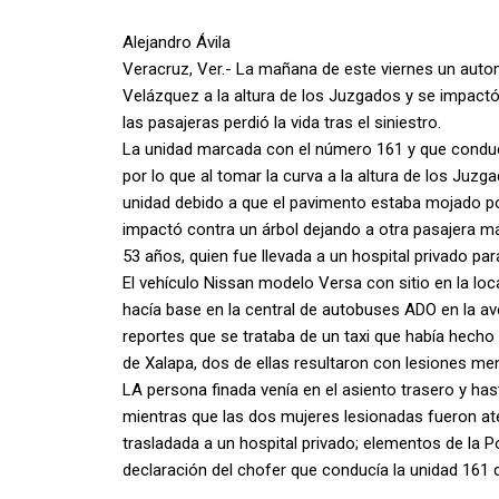
Alejandro Ávila
Veracruz, Ver.- La mañana de este viernes un automó
Velázquez a la altura de los Juzgados y se impactó
las pasajeras perdió la vida tras el siniestro.
La unidad marcada con el número 161 y que conducí
por lo que al tomar la curva a la altura de los Juzga
unidad debido a que el pavimento estaba mojado po
impactó contra un árbol dejando a otra pasajera m
53 años, quien fue llevada a un hospital privado pa
El vehículo Nissan modelo Versa con sitio en la lo
hacía base en la central de autobuses ADO en la a
reportes que se trataba de un taxi que había hecho u
de Xalapa, dos de ellas resultaron con lesiones me
LA persona finada venía en el asiento trasero y h
mientras que las dos mujeres lesionadas fueron ate
trasladada a un hospital privado; elementos de la Po
declaración del chofer que conducía la unidad 161 de