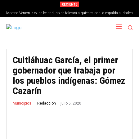
RECIENTE
Morena Veracruz exige lealtad: no se tolerará a quienes dan la espalda a ideales
de la 4T
Cuitláhuac García, el primer
gobernador que trabaja por
los pueblos indígenas: Gómez
Cazarín
julio 5, 2020
Redacción
Municipios