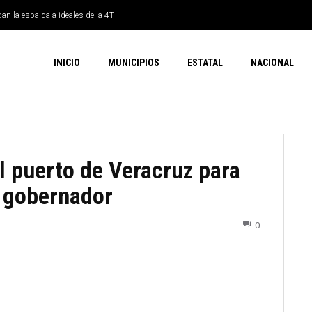
dan la espalda a ideales de la 4T
INICIO
MUNICIPIOS
ESTATAL
NACIONAL
l puerto de Veracruz para
a gobernador
0