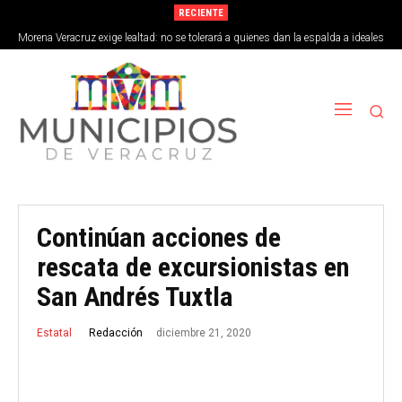
RECIENTE
Morena Veracruz exige lealtad: no se tolerará a quienes dan la espalda a ideales
de la 4T
Continúan acciones de
rescata de excursionistas en
San Andrés Tuxtla
diciembre 21, 2020
Redacción
Estatal