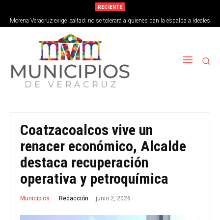
RECIENTE
Morena Veracruz exige lealtad: no se tolerará a quienes dan la espalda a ideales
de la 4T
Coatzacoalcos vive un
renacer económico, Alcalde
destaca recuperación
operativa y petroquímica
junio 2, 2026
Redacción
Municipios