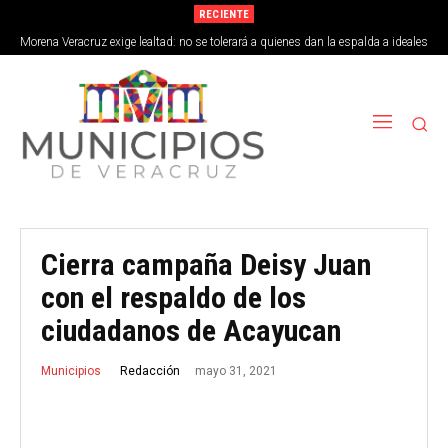
RECIENTE
Morena Veracruz exige lealtad: no se tolerará a quienes dan la espalda a ideales
de la 4T
Cierra campaña Deisy Juan
con el respaldo de los
ciudadanos de Acayucan
mayo 31, 2021
Redacción
Municipios