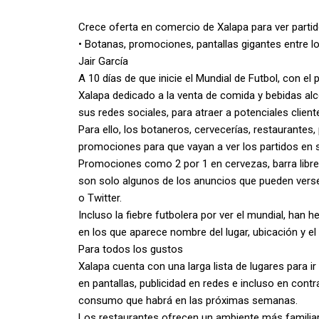
Crece oferta en comercio de Xalapa para ver partid
• Botanas, promociones, pantallas gigantes entre l
Jair García
A 10 días de que inicie el Mundial de Futbol, con el
Xalapa dedicado a la venta de comida y bebidas al
sus redes sociales, para atraer a potenciales client
Para ello, los botaneros, cervecerías, restaurantes
promociones para que vayan a ver los partidos en s
Promociones como 2 por 1 en cervezas, barra libre,
son solo algunos de los anuncios que pueden verse
o Twitter.
Incluso la fiebre futbolera por ver el mundial, han 
en los que aparece nombre del lugar, ubicación y e
Para todos los gustos
Xalapa cuenta con una larga lista de lugares para ir 
en pantallas, publicidad en redes e incluso en cont
consumo que habrá en las próximas semanas.
Los restaurantes ofrecen un ambiente más familiar