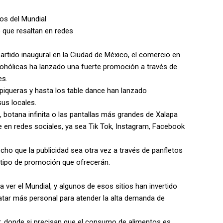
os del Mundial
o que resaltan en redes
 partido inaugural en la Ciudad de México, el comercio en
cohólicas ha lanzado una fuerte promoción a través de
es.
, piqueras y hasta los table dance han lanzado
us locales.
 botana infinita o las pantallas más grandes de Xalapa
 en redes sociales, ya sea Tik Tok, Instagram, Facebook
hecho que la publicidad sea otra vez a través de panfletos
l tipo de promoción que ofrecerán.
a ver el Mundial, y algunos de esos sitios han invertido
ratar más personal para atender la alta demanda de
, donde si precisan que el consumo de alimentos es