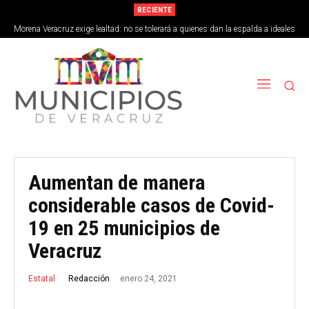
RECIENTE
Morena Veracruz exige lealtad: no se tolerará a quienes dan la espalda a ideales
de la 4T
Aumentan de manera
considerable casos de Covid-
19 en 25 municipios de
Veracruz
enero 24, 2021
Redacción
Estatal