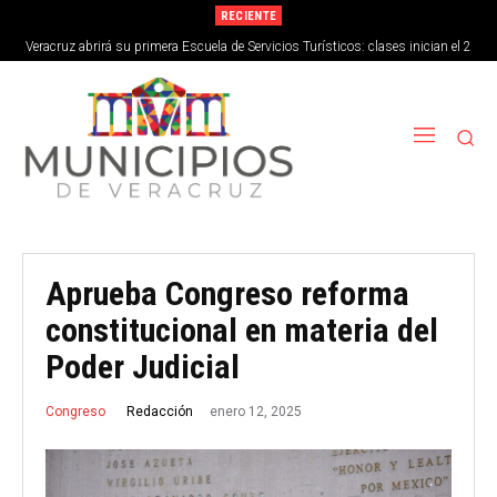
RECIENTE
Veracruz abrirá su primera Escuela de Servicios Turísticos: clases inician el 2
Difícil crear padrón de periodistas, se debe priorizar libertad de expresión:
de septiembre
Bertha Ahued
Aprueba Congreso reforma
constitucional en materia del
Poder Judicial
enero 12, 2025
Redacción
Congreso