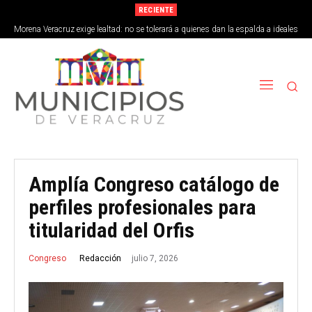
RECIENTE
Morena Veracruz exige lealtad: no se tolerará a quienes dan la espalda a ideales
de la 4T
Amplía Congreso catálogo de
perfiles profesionales para
titularidad del Orfis
julio 7, 2026
Redacción
Congreso