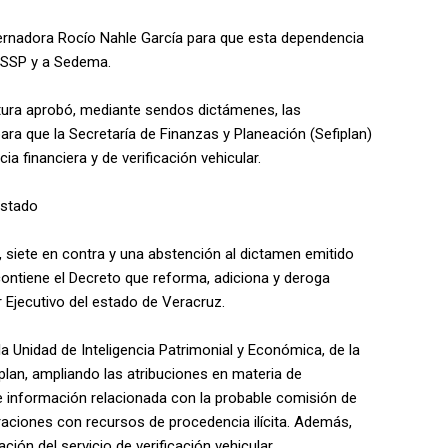
obernadora Rocío Nahle García para que esta dependencia
 SSP y a Sedema.
atura aprobó, mediante sendos dictámenes, las
ra que la Secretaría de Finanzas y Planeación (Sefiplan)
a financiera y de verificación vehicular.
estado
, siete en contra y una abstención al dictamen emitido
ntiene el Decreto que reforma, adiciona y deroga
 Ejecutivo del estado de Veracruz.
a Unidad de Inteligencia Patrimonial y Económica, de la
iplan, ampliando las atribuciones en materia de
de información relacionada con la probable comisión de
raciones con recursos de procedencia ilícita. Además,
ión del servicio de verificación vehicular.