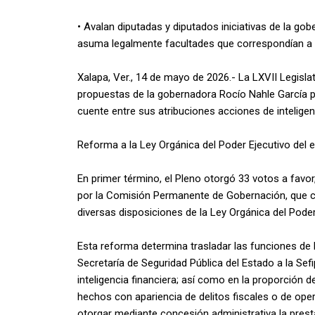
• Avalan diputadas y diputados iniciativas de la g
asuma legalmente facultades que correspondían a
Xalapa, Ver., 14 de mayo de 2026.- La LXVII Legisl
propuestas de la gobernadora Rocío Nahle García pa
cuente entre sus atribuciones acciones de inteligenci
Reforma a la Ley Orgánica del Poder Ejecutivo del 
En primer término, el Pleno otorgó 33 votos a favor
por la Comisión Permanente de Gobernación, que co
diversas disposiciones de la Ley Orgánica del Poder
Esta reforma determina trasladar las funciones de l
Secretaría de Seguridad Pública del Estado a la Sef
inteligencia financiera; así como en la proporción 
hechos con apariencia de delitos fiscales o de ope
otorgar mediante concesión administrativa la prestac