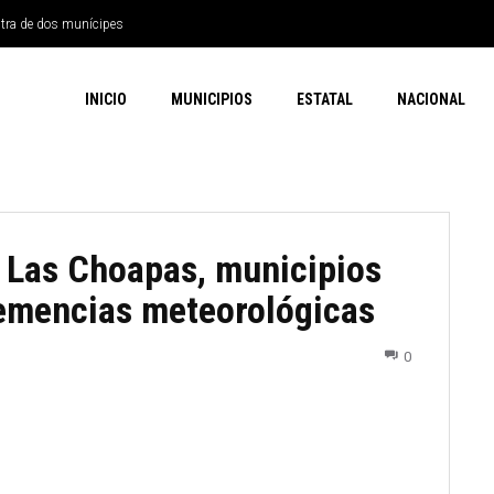
ntra de dos munícipes
INICIO
MUNICIPIOS
ESTATAL
NACIONAL
y Las Choapas, municipios
lemencias meteorológicas
0