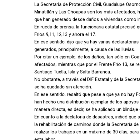
La Secretaria de Protección Civil, Guadalupe Osorn
Minatitlán y Las Choapas son los más afectados, h
que han generado desde daños a viviendas como i
En rueda de prensa, la funcionaria estatal precisó
Frios 9,11, 12,13 y ahora el 17.
En ese sentido, dijo que ya hay varias declaratori
generados, principalmente, a causa de las lluvias.
Por citar un ejemplo, de los daños, tan sólo en Co
afectados, mientras que por el Frente Frío 13, se r
Santiago Tuxtla, Isla y Salta Barranca.
No obstante, a través del DIF Estatal y de la Secret
se ha quedado sin atención.
En ese sentido, resaltó que pese a que ya no hay F
han hecho una distribución ejemplar de los apoyos
manera directa, es decir, se ha aplicado un blindaje
En cuanto a la declatoria de desastres, indicó que 
la rehabilitación de caminos donde la Secretaría d
realizar los trabajos en un máximo de 30 días, par
esta labor.