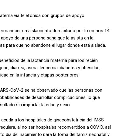
materna vía telefónica con grupos de apoyo.
permanecer en aislamiento domiciliario por lo menos 14
 apoyo de una persona sana que le asista en la
eas para que no abandone el lugar donde está aislada.
neficios de la lactancia materna para los recién
ripe, diarrea, asma, leucemia, diabetes y obesidad,
dad en la infancia y etapas posteriores.
e SARS-CoV-2 se ha observado que las personas con
abilidades de desarrollar complicaciones, lo que
ultado sin importar la edad y sexo.
udir a los hospitales de ginecobstetricia del IMSS
requiera, al no ser hospitales reconvertidos a COVID, así
nto día del nacimiento para la toma del tamiz neonatal y