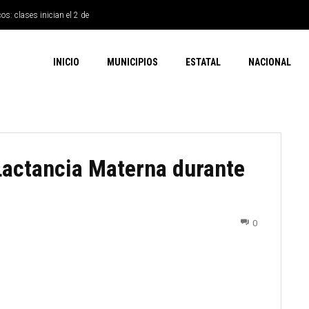
os: clases inician el 2 de
INICIO
MUNICIPIOS
ESTATAL
NACIONAL
Lactancia Materna durante
0