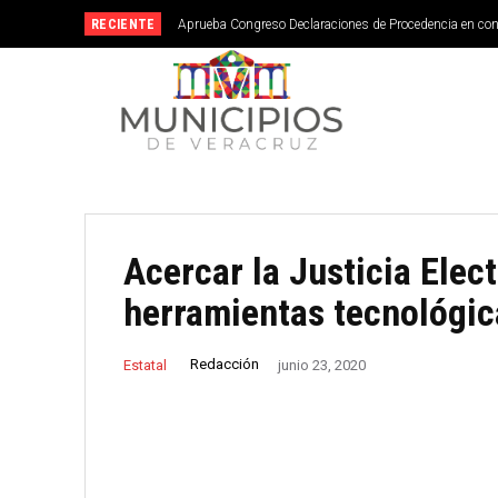
RECIENTE
Aprueba Congreso Declaraciones de Procedencia en cont
Veracruz abrirá su primera Escuela de Servicios Turíst
septiembre
Acercar la Justicia Elec
herramientas tecnológic
Redacción
Estatal
junio 23, 2020