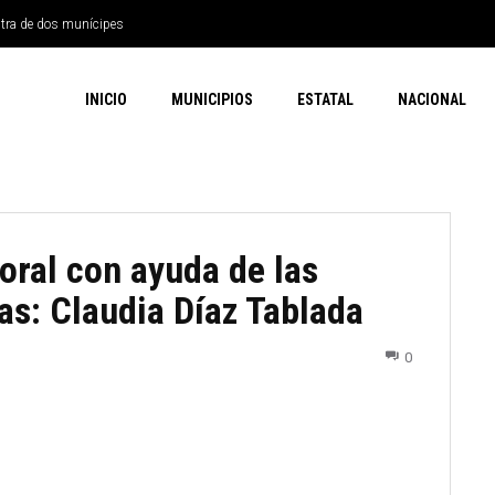
ra de dos munícipes
icos: clases inician el 2 de
INICIO
MUNICIPIOS
ESTATAL
NACIONAL
toral con ayuda de las
as: Claudia Díaz Tablada
0