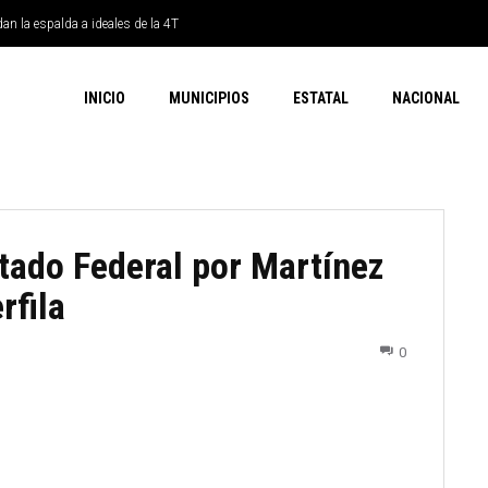
dan la espalda a ideales de la 4T
INICIO
MUNICIPIOS
ESTATAL
NACIONAL
tado Federal por Martínez
rfila
0