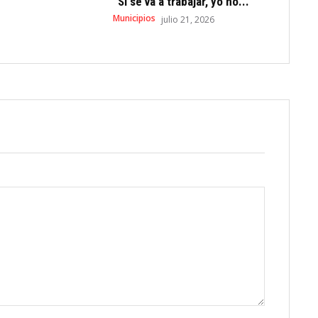
“Si se va a trabajar, yo no...
Municipios
julio 21, 2026