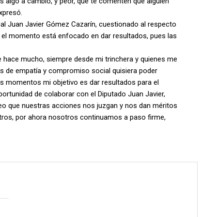
es algo a cambio, y peor, que te comenten que alguien
expresó.
ocal Juan Javier Gómez Cazarín, cuestionado al respecto
or el momento está enfocado en dar resultados, pues las
de hace mucho, siempre desde mi trinchera y quienes me
os de empatía y compromiso social quisiera poder
tos momentos mi objetivo es dar resultados para el
portunidad de colaborar con el Diputado Juan Javier,
o que nuestras acciones nos juzgan y nos dan méritos
otros, por ahora nosotros continuamos a paso firme,