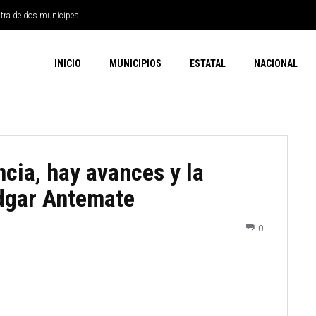
ntra de dos munícipes
INICIO
MUNICIPIOS
ESTATAL
NACIONAL
ncia, hay avances y la
Edgar Antemate
0