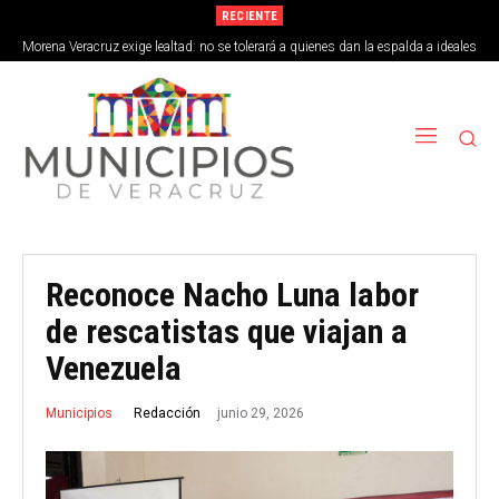
RECIENTE
Morena Veracruz exige lealtad: no se tolerará a quienes dan la espalda a ideales
de la 4T
Reconoce Nacho Luna labor
de rescatistas que viajan a
Venezuela
junio 29, 2026
Redacción
Municipios