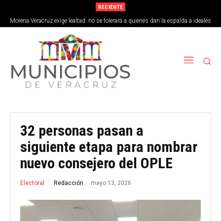
RECIENTE
Morena Veracruz exige lealtad: no se tolerará a quienes dan la espalda a ideales
de la 4T
32 personas pasan a
siguiente etapa para nombrar
nuevo consejero del OPLE
mayo 13, 2026
Redacción
Electoral